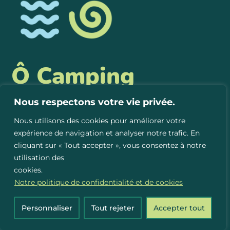
Ô Camping
Aventure Villégiature
Nous respectons votre vie privée.
Nous utilisons des cookies pour améliorer votre
308, chemin Allard,
L’Avenir
expérience de navigation et analyser notre trafic. En
Québec
Canada J0C 1B0
cliquant sur « Tout accepter », vous consentez à notre
819 394-2556
utilisation des
cookies.
Notre politique de confidentialité et de cookies
Personnaliser
Tout rejeter
Accepter tout