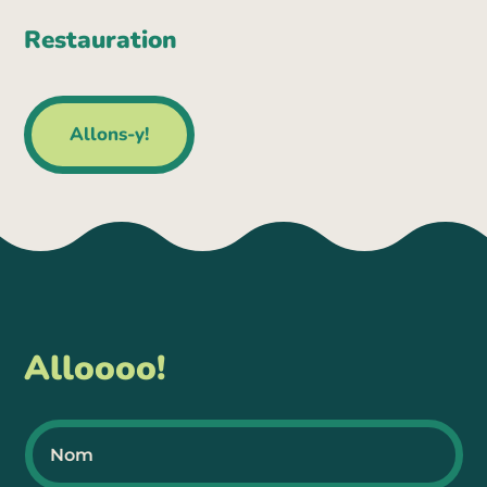
Restauration
Allons-y!
Alloooo!